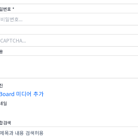
밀번호
*
용
진
Board 미디어 추가
네일
합검색