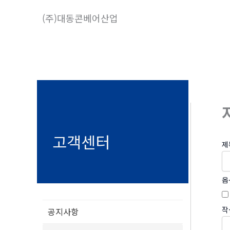
콘
(주)대동콘베어산업
텐
츠
로
건
너
뛰
기
고객센터
제
옵
작
공지사항