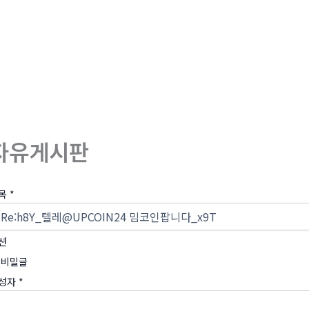
회사소개
제품소개
부
자유게시판
목
*
션
비밀글
성자
*