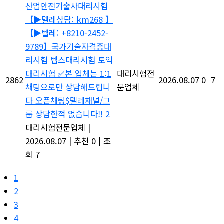
산업안전기술사대리시험
【▶텔레상담: km268 】
【▶텔레: +8210-2452-
9789】국가기술자격증대
리시험 텝스대리시험 토익
대리시험 ✅본 업체는 1:1
대리시험전
2862
2026.08.07
0
7
채팅으로만 상담해드립니
문업체
다 오픈채팅$텔레채널/그
룹 상담한적 없습니다!! 2
대리시험전문업체
|
2026.08.07
|
추천 0
|
조
회 7
1
2
3
4