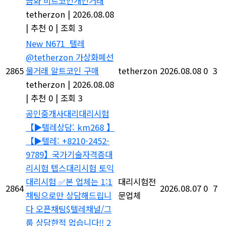
금화 비트코인개인거래
tetherzon
|
2026.08.08
|
추천 0
|
조회 3
New
N671_텔레
@tetherzon 가상화폐선
2865
물거래 알트코인 구매
tetherzon
2026.08.08
0
3
tetherzon
|
2026.08.08
|
추천 0
|
조회 3
공인중개사대리대리시험
【▶텔레상담: km268 】
【▶텔레: +8210-2452-
9789】국가기술자격증대
리시험 텝스대리시험 토익
대리시험 ✅본 업체는 1:1
대리시험전
2864
2026.08.07
0
7
채팅으로만 상담해드립니
문업체
다 오픈채팅$텔레채널/그
룹 상담한적 없습니다!! 2