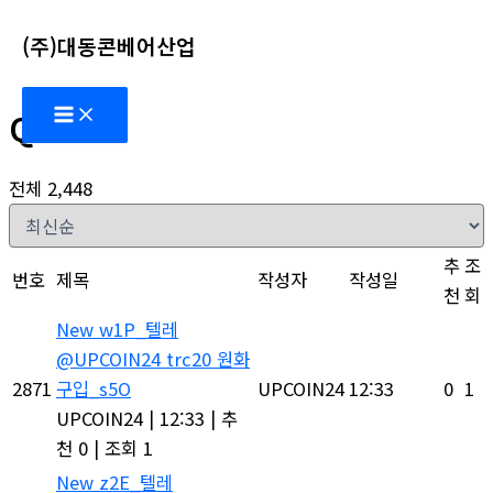
콘
(주)대동콘베어산업
텐
츠
Main
로
Q&A
Menu
건
너
전체 2,448
뛰
기
추
조
번호
제목
작성자
작성일
천
회
New
w1P_텔레
@UPCOIN24 trc20 원화
2871
구입_s5O
UPCOIN24
12:33
0
1
UPCOIN24
|
12:33
|
추
천 0
|
조회 1
New
z2E_텔레