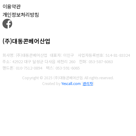
이용약관
개인정보처리방침
(주)대동콘베어산업
회사명: (주)대동콘베어산업 대표자: 이인구
사업자등록번호: 514-81-83324
주소: 42922 대구 달성군 다사읍 세천리 260
전화: 053-587-6063
핸드폰: 010-7512-0894
팩스: 053-591-6065
Copyright © 2025 (주)대동콘베어산업. All rights reserved.
Created by
Yescall.com
[
관리자
]