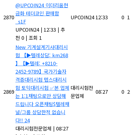
@UPCOIN24 이더리움현
금화 테더코인 판매함
2870
UPCOIN24
12:33
0
1
_s1F
UPCOIN24
|
12:33
|
추
천 0
|
조회 1
New
기계설계기사대리시
험 【▶텔레상담: km268
】【▶텔레: +8210-
2452-9789】국가기술자
격증대리시험 텝스대리시
험 토익대리시험 ✅본 업체
대리시험전
2869
08:27
0
2
는 1:1채팅으로만 상담해
문업체
드립니다 오픈채팅$텔레채
널/그룹 상담한적 없습니
다!! 24
대리시험전문업체
|
08:27